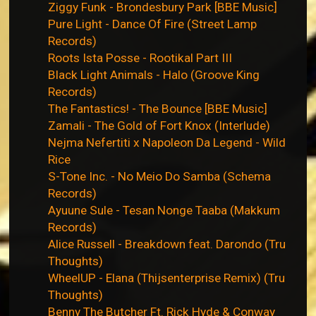
Ziggy Funk - Brondesbury Park [BBE Music]
Pure Light - Dance Of Fire (Street Lamp
Records)
Roots Ista Posse - Rootikal Part III
Black Light Animals - Halo (Groove King
Records)
The Fantastics! - The Bounce [BBE Music]
Zamali - The Gold of Fort Knox (Interlude)
Nejma Nefertiti x Napoleon Da Legend - Wild
Rice
S-Tone Inc. - No Meio Do Samba (Schema
Records)
Ayuune Sule - Tesan Nonge Taaba (Makkum
Records)
Alice Russell - Breakdown feat. Darondo (Tru
Thoughts)
WheelUP - Elana (Thijsenterprise Remix) (Tru
Thoughts)
Benny The Butcher Ft. Rick Hyde & Conway