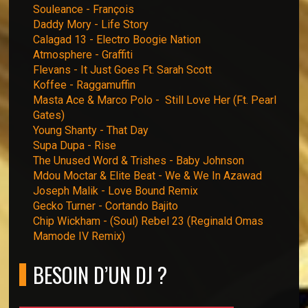
Souleance - François
Daddy Mory - Life Story
Calagad 13 - Electro Boogie Nation
Atmosphere - Graffiti
Flevans - It Just Goes Ft. Sarah Scott
Koffee - Raggamuffin
Masta Ace & Marco Polo - Still Love Her (Ft. Pearl
Gates)
Young Shanty - That Day
Supa Dupa - Rise
The Unused Word & Trishes - Baby Johnson
Mdou Moctar & Elite Beat - We & We In Azawad
Joseph Malik - Love Bound Remix
Gecko Turner - Cortando Bajito
Chip Wickham - (Soul) Rebel 23 (Reginald Omas
Mamode IV Remix)
BESOIN D’UN DJ ?