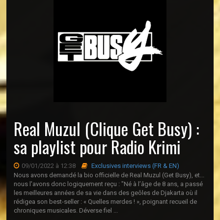
Real Muzul (Clique Get Busy) :
sa playlist pour Radio Krimi
09/01/2022 à 12:38
Exclusives interviews (FR & EN)
Nous avons demandé la bio officielle de Real Muzul (Get Busy), et...
nous l'avons donc logiquement reçu : "Né à l’âge de 8 ans, a passé
les meilleures années de sa vie dans des geôles de Djakarta où il
rédigea son best-seller : « Quelles merdes ! », poignant recueil de
chroniques musicales. Déverse fiel ...