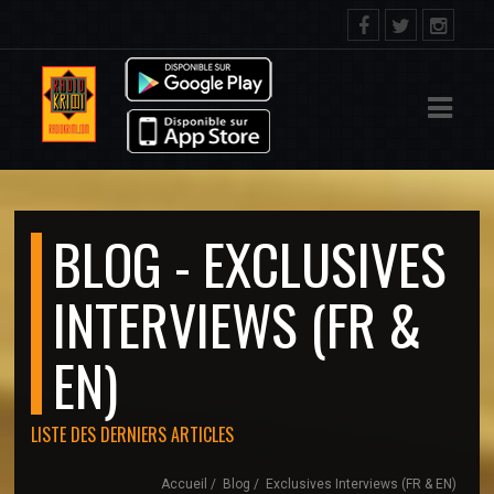
IL
ACT
BLOG - EXCLUSIVES
INTERVIEWS (FR &
EN)
LISTE DES DERNIERS ARTICLES
Accueil
Blog
Exclusives Interviews (FR & EN)