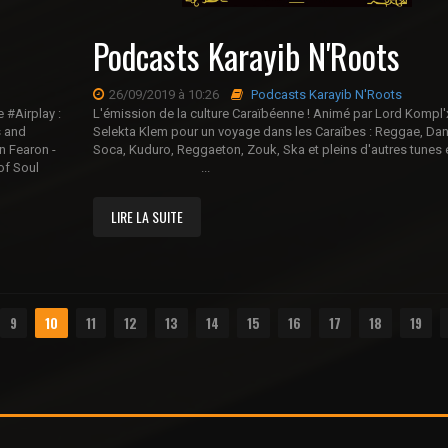
Podcasts Karayib N'Roots
26/09/2019 à 10:26
Podcasts Karayib N'Roots
 #Airplay :
L'émission de la culture Caraïbéenne ! Animé par Lord Kompl'
s and
Selekta Klem pour un voyage dans les Caraïbes : Reggae, Dan
n Fearon -
Soca, Kuduro, Reggaeton, Zouk, Ska et pleins d'autres tunes
of Soul
...
LIRE LA SUITE
9
10
11
12
13
14
15
16
17
18
19