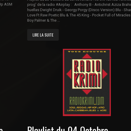
eUp ASM
prog' de la radio #Airplay : Anthony B - Antichrist Aziza Brah
huellas Dwight Druik - Georgy Porgy (Disco Version) Blu - Sha
Love Ft Raw Poetic Blu & The 45 King - Pocket Full of Miracles
Boy Palmer & The ...
LIRE LA SUITE
e
Playlist du 04 Octobre