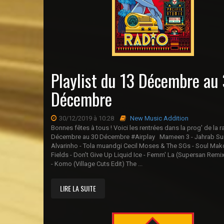
Playlist du 13 Décembre au
Décembre
30/12/2019 à 10:28
New Music Addition
Bonnes fêtes à tous ! Voici les rentrées dans la prog' de la 
Décembre au 30 Décembre #Airplay Mameen 3 - Jahrab S
Alvarinho - Tola muandgi Cecil Moses & The SGs - Soul Ma
Fields - Don't Give Up Liquid Ice - Femm' La (Supersan Rem
- Komo (Village Cuts Edit) The ...
LIRE LA SUITE