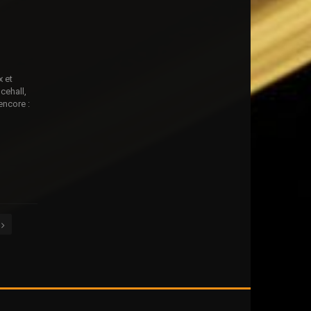
x et
cehall,
 encore :