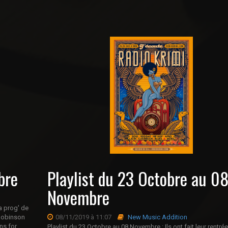
bre
Playlist du 23 Octobre au 0
Novembre
la prog' de
 Robinson
08/11/2019 à 11:07
New Music Addition
ns for
Playlist du 23 Octobre au 08 Novembre : Ils ont fait leur rentré