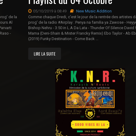
05/10/2019 à 08:49
New Music Addition
prog' de la
Comme chaque Dredi, c'est le jour de la rentrée des artistes d
ours Al
prog' de la radio #Airplay : Penya na familia ya Zawose - Heyy
arvarti
Bishop Nehru - 3:50 in L.A Da Lata - Thunder Of Silence David 
 Raso -
Mama (Deni-Shain & Mister Francky Remix) Ebo Taylor - Ab E
(2019) Funky Destination - Come Back ...
LIRE LA SUITE