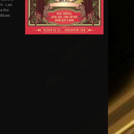
im - Las
re the
 Blues