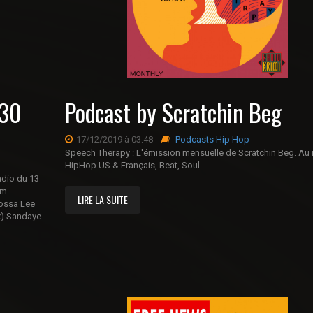
 30
Podcast by Scratchin Beg
17/12/2019 à 03:48
Podcasts Hip Hop
Speech Therapy : L'émission mensuelle de Scratchin Beg. Au 
HipHop US & Français, Beat, Soul...
radio du 13
um
LIRE LA SUITE
kossa Lee
ix) Sandaye