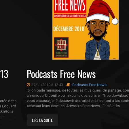
 13
Podcasts Free News
27/11/2019 à 12:43
Podcasts Free News
Ici on parle musique, de toutes les musiques! On partage, com
chronique, bidouille ou mixouille des sons en "free download
vous encourager à découvrir des artistes et surtout à les sout
ntrée dans
achetant leurs disques! Artworks Free News : Eric Sint
ss Edouard
cknRolla
n -
LIRE LA SUITE