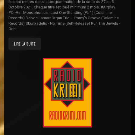
Ils sont rentrés dans la programmation de la radio du 27 au 5
Octobre 2021. Chaque titre est joué minimum 2 mois. #Airplay
#OnAir Monophonics - Last One Standing (Pt. 1) (Colemine
Records) Delvon Lamarr Organ Trio - Jimmy's Groove (Colemine
Records) Skunkadelic - No Time (Self-Release) Run The Jewels -
Ooh ...
LIRE LA SUITE