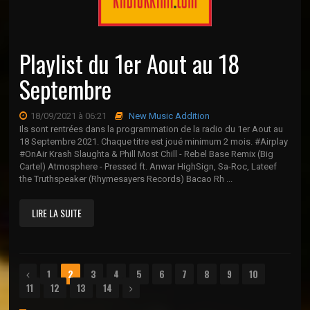
Playlist du 1er Aout au 18
Septembre
18/09/2021 à 06:21
New Music Addition
Ils sont rentrées dans la programmation de la radio du 1er Aout au
18 Septembre 2021. Chaque titre est joué minimum 2 mois. #Airplay
#OnAir Krash Slaughta & Phill Most Chill - Rebel Base Remix (Big
Cartel) Atmosphere - Pressed ft. Anwar HighSign, Sa-Roc, Lateef
the Truthspeaker (Rhymesayers Records) Bacao Rh ...
LIRE LA SUITE
1
2
3
4
5
6
7
8
9
10
11
12
13
14